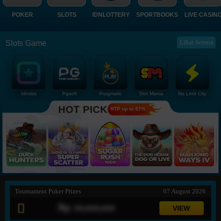
NEW
POKER
SLOTS
IDNLOTTERY
SPORTBOOKS
LIVE CASIN
TANGKAS
RTP
Lihat Semua
Slots Game
DEPOSIT
WITHDRAW
Idnslot
Pgsoft
Pragmatic
Slot Mania
No Limit City
PROMOSI
HOT PICK
RTP up to 97%
DOWNLOAD
REFERRAL
JACKPOT
VIP MEMBER
Tournament Poker Prizes
07 August 2026
Rp. xx,xxx,xxx
HUBUNGI KAMI