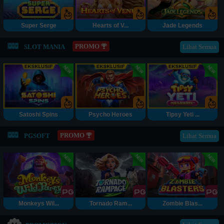
Super Serge
Hearts of V...
Jade Legends
PROMO
SLOT MANIA
Lihat Semua
Satoshi Spins
Psycho Heroes
Tipsy Yeti ...
PROMO
PGSOFT
Lihat Semua
Monkeys Wil...
Tornado Ram...
Zombie Blas...