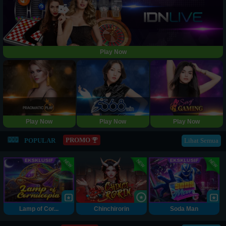
Play Now
Play Now
Play Now
Play Now
PROMO
POPULAR
Lihat Semua
Lamp of Cor...
Chinchirorin
Soda Man