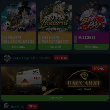
Play Now
Play Now
Play Now
PROMO
BACCARAT LIVE PROXY
Play Now
NEW
IDNMAX