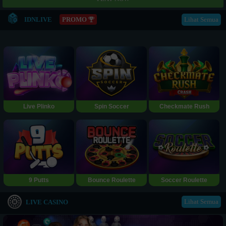
PROMO
IDNLIVE
Lihat Semua
Live Plinko
Spin Soccer
Checkmate Rush
9 Putts
Bounce Roulette
Soccer Roulette
Lihat Semua
LIVE CASINO