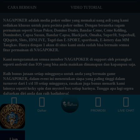
CARA BERMAIN
VIDEO TUTORIAL
NAGAPOKER
adalah media poker online yang memakai uang asli yang kami
sediakan khusus untuk para pecinta poker online. Dengan beraneka ragam
permainan seperti Texas Poker, Domino Dealer, Bandar Ceme, Ceme Keliling,
Dominobet, Capsa Susun, Bandar Capsa, Blackjack, Omaha, Super10, Superbull,
QQspirit, Slots, IDNLIVE, Togel dan E-SPORT, sportbook, E-lottery dan MM
Tangkas. Hanya dengan 1 akun di situs kami anda sudah bisa bermain semua
fitur permainan di
NAGAPOKER
.
Kami mengutamakan semua member
NAGAPOKER
di support oleh perangkat
seperti android dan IOS yang bisa anda mainkan dimanapun dan kapanpun saja.
Raih bonus jutaan setiap minggunya untuk anda yang bermain game
NAGAPOKER
, dalam event ini menentukan siapa yang paling tinggi dalam
turnover dari 1 s/d 10 setiap minggunya, rasakan juga bonus menarik kami
lainnya seperti lucky spin dan mysteri box setiap harinya. Tunggu apa lagi segera
daftarkan diri anda dan raih hadiahnya!
Cara Pembayaran:
HOME
Daftar
PROMOSI
LIVE CHAT