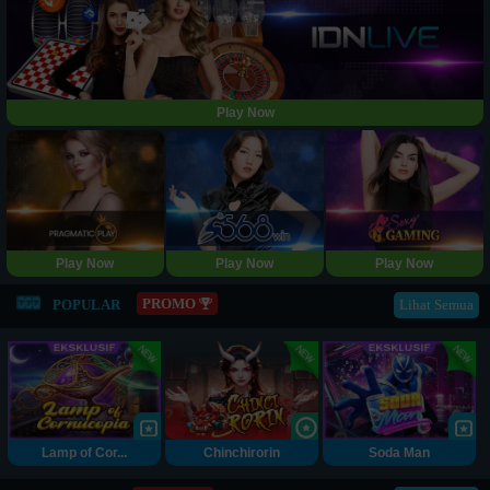
Play Now
Play Now
Play Now
Play Now
PROMO
POPULAR
Lihat Semua
Lamp of Cor...
Chinchirorin
Soda Man