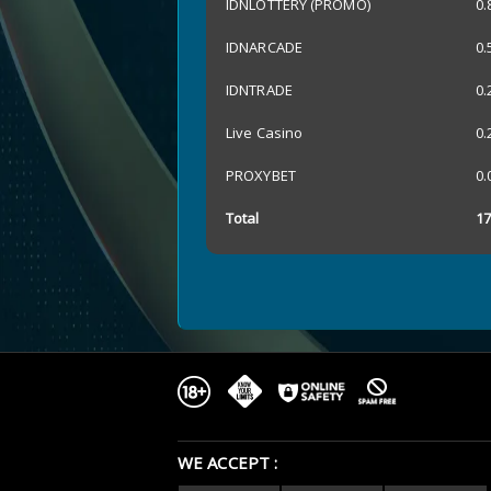
IDNLOTTERY (PROMO)
0
IDNARCADE
0
IDNTRADE
0
Live Casino
0
PROXYBET
0
Total
1
WE ACCEPT :