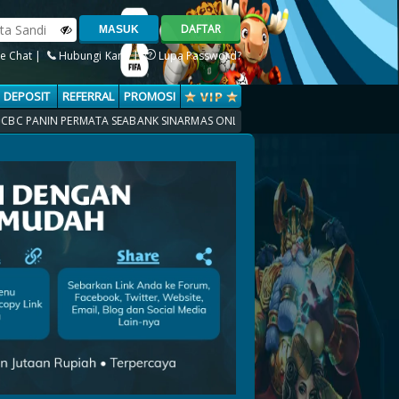
MASUK
e Chat |
Hubungi Kami |
Lupa Password?
DEPOSIT
REFERRAL
PROMOSI
C PANIN PERMATA SEABANK SINARMAS ONLINE!!!