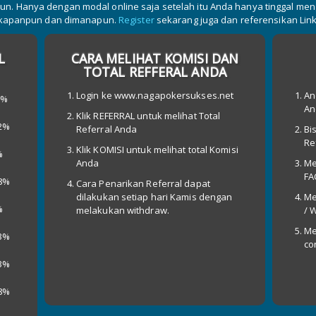
pun. Hanya dengan modal online saja setelah itu Anda hanya tinggal me
e kapanpun dan dimanapun.
Register
sekarang juga dan referensikan Link
L
CARA MELIHAT KOMISI DAN
TOTAL REFFERAL ANDA
Login ke www.nagapokersukses.net
An
0%
An
Klik REFERRAL untuk melihat Total
.2%
Referral Anda
Bi
Re
Klik KOMISI untuk melihat total Komisi
%
Anda
Me
FA
.8%
Cara Penarikan Referral dapat
dilakukan setiap hari Kamis dengan
Me
%
melakukan withdraw.
/ 
Me
.3%
co
.3%
.8%