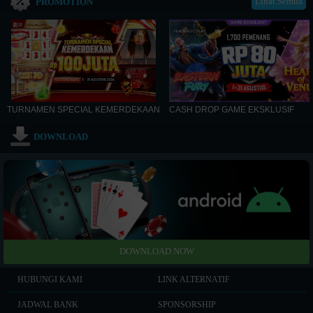
Lihat Semua
PROMOTION
TURNAMEN SPECIAL KEMERDEKAAN
CASH DROP GAME EKSKLUSIF
DOWNLOAD
HUBUNGI KAMI
LINK ALTERNATIF
JADWAL BANK
SPONSORSHIP