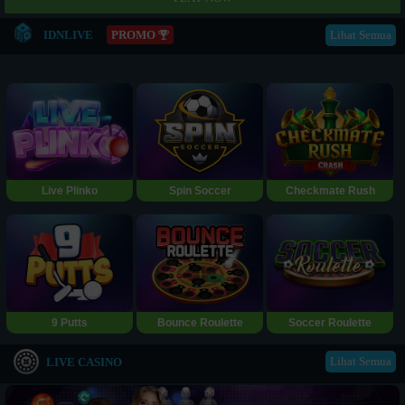
PROMO
IDNLIVE
Lihat Semua
Live Plinko
Spin Soccer
Checkmate Rush
9 Putts
Bounce Roulette
Soccer Roulette
Lihat Semua
LIVE CASINO