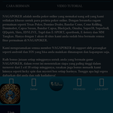
CARA BERMAIN
VIDEO TUTORIAL
NAGAPOKER
adalah media poker online yang memakai uang asli yang kami
sediakan khusus untuk para pecinta poker online. Dengan beraneka ragam
permainan seperti Texas Poker, Domino Dealer, Bandar Ceme, Ceme Keliling,
Dominobet, Capsa Susun, Bandar Capsa, Blackjack, Omaha, Super10, Superbull,
QQspirit, Slots, IDNLIVE, Togel dan E-SPORT, sportbook, E-lottery dan MM
Tangkas. Hanya dengan 1 akun di situs kami anda sudah bisa bermain semua
fitur permainan di
NAGAPOKER
.
Kami mengutamakan semua member
NAGAPOKER
di support oleh perangkat
seperti android dan IOS yang bisa anda mainkan dimanapun dan kapanpun saja.
Raih bonus jutaan setiap minggunya untuk anda yang bermain game
NAGAPOKER
, dalam event ini menentukan siapa yang paling tinggi dalam
turnover dari 1 s/d 10 setiap minggunya, rasakan juga bonus menarik kami
lainnya seperti lucky spin dan mysteri box setiap harinya. Tunggu apa lagi segera
daftarkan diri anda dan raih hadiahnya!
Cara Pembayaran:
HOME
Daftar
PROMOSI
LIVE CHAT