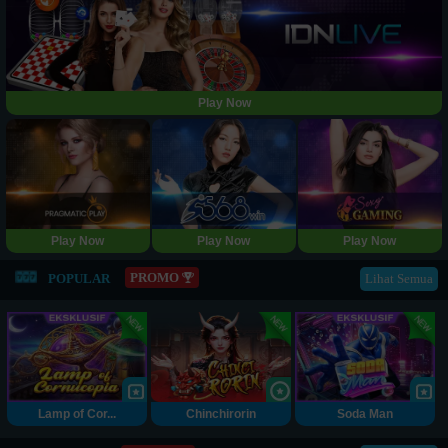
Play Now
Play Now
Play Now
Play Now
PROMO
POPULAR
Lihat Semua
Lamp of Cor...
Chinchirorin
Soda Man