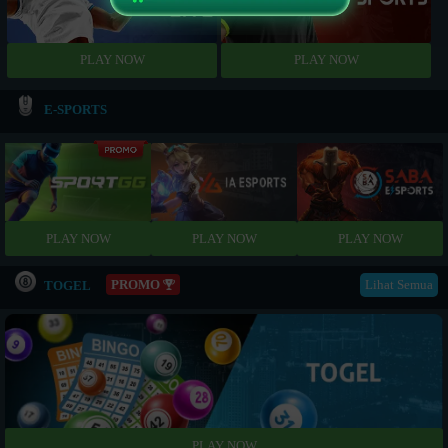
E-SPORTS
PROMO
Lihat Semua
TOGEL