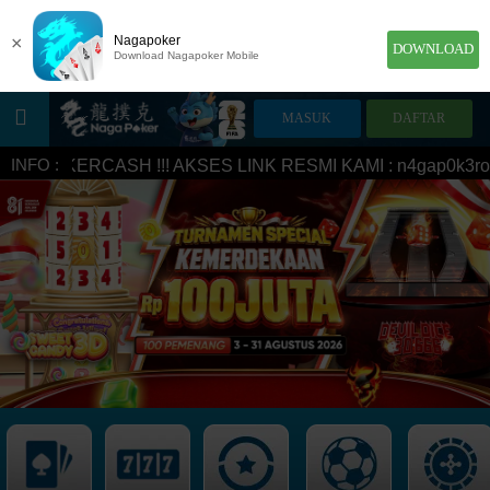
×
Nagapoker
DOWNLOAD
Download Nagapoker Mobile
INFO :
OKERCASH !!! AKSES LINK RESMI KAMI : n4gap0k3ron.
HOME
POKER
SLOT GAME
IDN E-LOTTERY
NEW
NEW
SPORTBOOK
LIVE CASINO
IDNLIVE
NEW
TOGEL
ESPORTS
ARCADE
NEW
NEW
NEW
IDNTRADE
TEMBAK IKAN
IDNRAFFLE