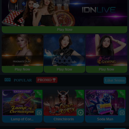
Play Now
Play Now
Play Now
Play Now
PROMO
POPULAR
Lihat Semua
Lamp of Cor...
Chinchirorin
Soda Man