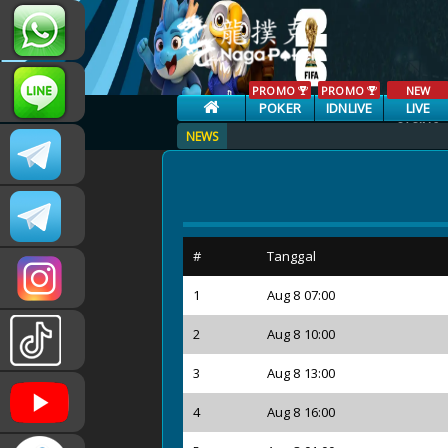
+681231131996
PROMO
PROMO
NEW
nagapoker_official
POKER
IDNLIVE
LIVE
CASINO
0
NEWS
CSNAGAPOKER
Nagapokercs
#
Tanggal
n4gapkr_ofc
1
Aug 8 07:00
2
Aug 8 10:00
@nagapokeroffical
3
Aug 8 13:00
NAGAPOKEROFFICIAL
4
Aug 8 16:00