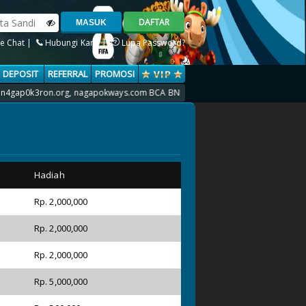
MASUK
e Chat |
Hubungi Kami |
Lupa Password?
DEPOSIT
REFERRAL
PROMOSI
 : n4gap0k3ron.org, nagapokways.com BCA BNI BRI BSI CIMB DANAMON E-WA
Hadiah
Rp. 2,000,000
Rp. 2,000,000
Rp. 2,000,000
Rp. 5,000,000