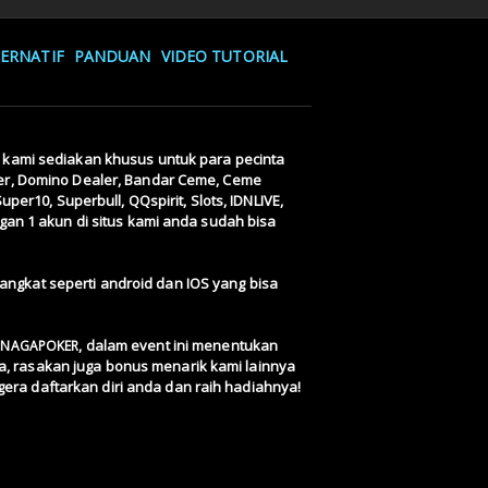
TERNATIF
PANDUAN
VIDEO TUTORIAL
 kami sediakan khusus untuk para pecinta
er, Domino Dealer, Bandar Ceme, Ceme
er10, Superbull, QQspirit, Slots, IDNLIVE,
gan 1 akun di situs kami anda sudah bisa
angkat seperti android dan IOS yang bisa
e
, dalam event ini menentukan
NAGAPOKER
nya, rasakan juga bonus menarik kami lainnya
egera daftarkan diri anda dan raih hadiahnya!