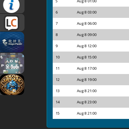
5
Aug 8 01:00
INFONAGAPOKER
6
Aug 8 03:00
7
Aug 8 06:00
LIVE
8
Aug 8 09:00
CHAT
9
Aug 8 12:00
10
Aug 8 15:00
11
Aug 8 17:00
12
Aug 8 19:00
13
Aug 8 21:00
14
Aug 8 23:00
15
Aug 8 21:00